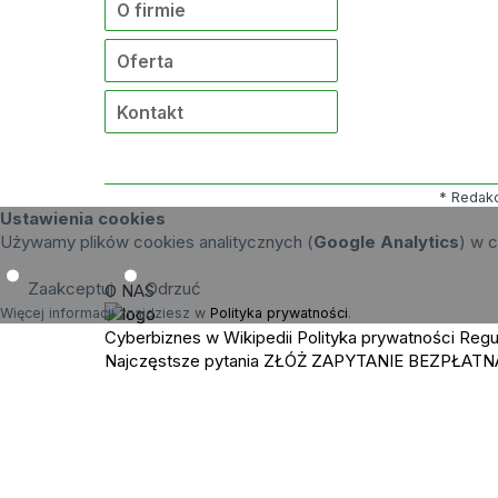
O firmie
Oferta
Kontakt
* Redakc
Ustawienia cookies
Używamy plików cookies analitycznych (
Google Analytics
) w c
Zaakceptuj
Odrzuć
O NAS
Więcej informacji znajdziesz w
Polityka prywatności
.
Cyberbiznes w Wikipedii
Polityka prywatności
Regu
Najczęstsze pytania
ZŁÓŻ ZAPYTANIE
BEZPŁATN