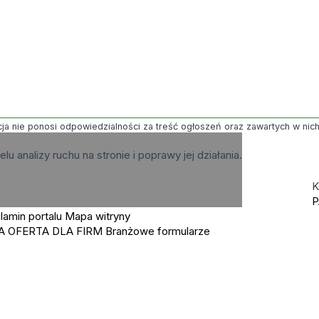
ja nie ponosi odpowiedzialności za treść ogłoszeń oraz zawartych w nich g
elu analizy ruchu na stronie i poprawy jej działania.
K
P
lamin portalu
Mapa witryny
A OFERTA DLA FIRM
Branżowe formularze