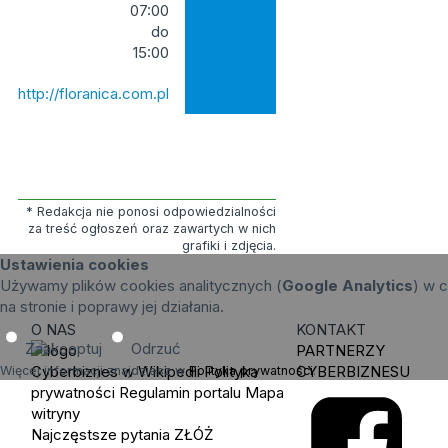
07:00
do
15:00
http://floranica.com.pl
* Redakcja nie ponosi odpowiedzialności
za treść ogłoszeń oraz zawartych w nich
grafiki i zdjęcia.
Ustawienia cookies
Używamy plików cookies analitycznych (
Google Analytics
) w c
na stronie i poprawy jej działania.
O NAS
KONTAKT
Zaakceptuj
Odrzuć
PARTNERZY
Cyberbiznes w Wikipedii
Polityka
CYBERBIZNESU
Więcej informacji znajdziesz w
Polityka prywatności
.
prywatności
Regulamin portalu
Mapa
witryny
Najczęstsze pytania
ZŁÓŻ