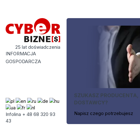
25 lat doświadczenia
INFORMACJA
GOSPODARCZA
SZUKASZ PRODUCENTA,
DOSTAWCY?
Napisz czego potrzebujesz
Infolina + 48 68 320 93
43