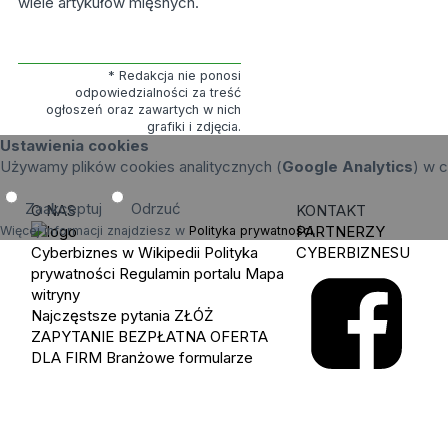
wiele artykułów mięsnych.
* Redakcja nie ponosi
odpowiedzialności za treść
ogłoszeń oraz zawartych w nich
grafiki i zdjęcia.
Ustawienia cookies
Używamy plików cookies analitycznych (
Google Analytics
) w c
Zaakceptuj
Odrzuć
O NAS
KONTAKT
PARTNERZY
Więcej informacji znajdziesz w
Polityka prywatności
.
Cyberbiznes w Wikipedii
Polityka
CYBERBIZNESU
prywatności
Regulamin portalu
Mapa
witryny
Najczęstsze pytania
ZŁÓŻ
ZAPYTANIE
BEZPŁATNA OFERTA
DLA FIRM
Branżowe formularze