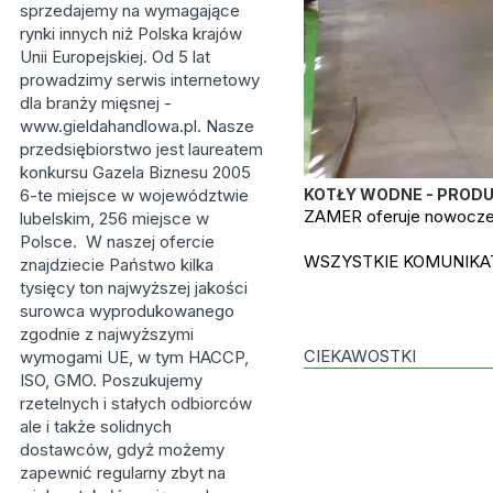
sprzedajemy na wymagające
rynki innych niż Polska krajów
Unii Europejskiej. Od 5 lat
prowadzimy serwis internetowy
dla branży mięsnej -
www.gieldahandlowa.pl. Nasze
przedsiębiorstwo jest laureatem
konkursu Gazela Biznesu 2005
6-te miejsce w województwie
KOTŁY WODNE - PROD
ZAMER oferuje nowoczes
lubelskim, 256 miejsce w
Polsce. W naszej ofercie
WSZYSTKIE KOMUNIKAT
znajdziecie Państwo kilka
tysięcy ton najwyższej jakości
surowca wyprodukowanego
zgodnie z najwyższymi
CIEKAWOSTKI
wymogami UE, w tym HACCP,
ISO, GMO. Poszukujemy
rzetelnych i stałych odbiorców
ale i także solidnych
dostawców, gdyż możemy
zapewnić regularny zbyt na