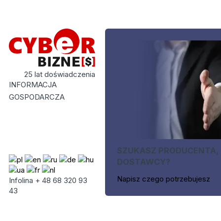
25 lat doświadczenia
INFORMACJA
GOSPODARCZA
SZUKASZ PRODUCENTA,
DOSTAWCY?
Napisz czego potrzebujesz
Infolina + 48 68 320 93
43