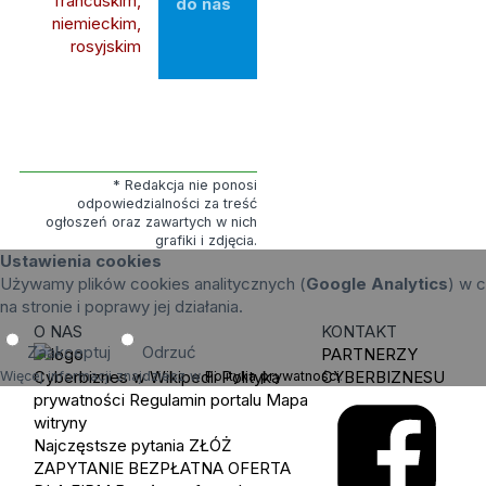
francuskim,
do nas
niemieckim,
rosyjskim
* Redakcja nie ponosi
odpowiedzialności za treść
ogłoszeń oraz zawartych w nich
grafiki i zdjęcia.
Ustawienia cookies
Używamy plików cookies analitycznych (
Google Analytics
) w c
na stronie i poprawy jej działania.
O NAS
KONTAKT
Zaakceptuj
Odrzuć
PARTNERZY
Cyberbiznes w Wikipedii
Polityka
CYBERBIZNESU
Więcej informacji znajdziesz w
Polityka prywatności
.
prywatności
Regulamin portalu
Mapa
witryny
Najczęstsze pytania
ZŁÓŻ
ZAPYTANIE
BEZPŁATNA OFERTA