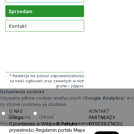
Sprzedam
Kontakt
* Redakcja nie ponosi odpowiedzialności
za treść ogłoszeń oraz zawartych w nich
grafiki i zdjęcia.
Ustawienia cookies
Używamy plików cookies analitycznych (
Google Analytics
) w c
na stronie i poprawy jej działania.
O NAS
KONTAKT
Zaakceptuj
Odrzuć
PARTNERZY
Cyberbiznes w Wikipedii
Polityka
CYBERBIZNESU
Więcej informacji znajdziesz w
Polityka prywatności
.
prywatności
Regulamin portalu
Mapa