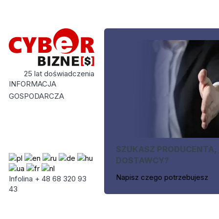
25 lat doświadczenia
INFORMACJA
GOSPODARCZA
SZUKASZ PRODUCENTA,
DOSTAWCY?
Napisz czego potrzebujesz
Infolina + 48 68 320 93
43