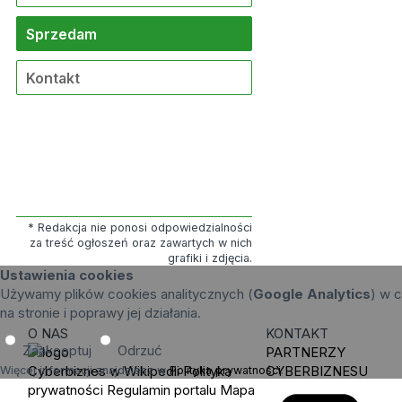
Sprzedam
Kontakt
* Redakcja nie ponosi odpowiedzialności
za treść ogłoszeń oraz zawartych w nich
grafiki i zdjęcia.
Ustawienia cookies
Używamy plików cookies analitycznych (
Google Analytics
) w c
na stronie i poprawy jej działania.
O NAS
KONTAKT
Zaakceptuj
Odrzuć
PARTNERZY
Cyberbiznes w Wikipedii
Polityka
CYBERBIZNESU
Więcej informacji znajdziesz w
Polityka prywatności
.
prywatności
Regulamin portalu
Mapa