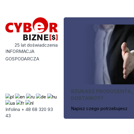
25 lat doświadczenia
INFORMACJA
GOSPODARCZA
SZUKASZ PRODUCENTA,
DOSTAWCY?
Napisz czego potrzebujesz
Infolina + 48 68 320 93
43