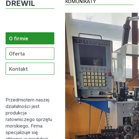
KOMUNIKATY
DREWIL
O firmie
Oferta
Kontakt
Przedmiotem naszej
działalności jest
produkcja
ratowniczego sprzętu
morskiego. Firma
specjalizuje się
głównie w produkcji