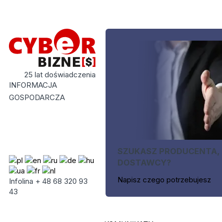
25 lat doświadczenia
INFORMACJA
GOSPODARCZA
SZUKASZ PRODUCENTA,
DOSTAWCY?
Napisz czego potrzebujesz
Infolina + 48 68 320 93
43