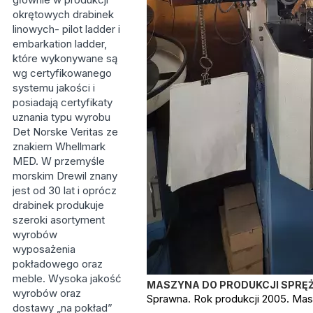
okrętowych drabinek
linowych- pilot ladder i
embarkation ladder,
które wykonywane są
wg certyfikowanego
systemu jakości i
posiadają certyfikaty
uznania typu wyrobu
Det Norske Veritas ze
znakiem Whellmark
MED. W przemyśle
morskim Drewil znany
jest od 30 lat i oprócz
drabinek produkuje
szeroki asortyment
wyrobów
wyposażenia
pokładowego oraz
meble. Wysoka jakość
MASZYNA DO PRODUKCJI SPRĘŻ
wyrobów oraz
Sprawna. Rok produkcji 2005. Mas
dostawy „na pokład”