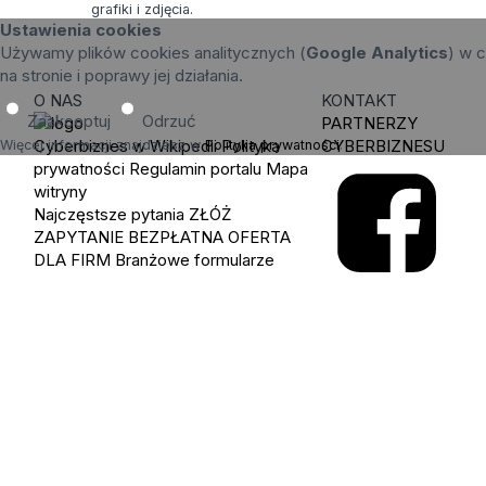
grafiki i zdjęcia.
Ustawienia cookies
Używamy plików cookies analitycznych (
Google Analytics
) w c
na stronie i poprawy jej działania.
O NAS
KONTAKT
Zaakceptuj
Odrzuć
PARTNERZY
Cyberbiznes w Wikipedii
Polityka
CYBERBIZNESU
Więcej informacji znajdziesz w
Polityka prywatności
.
prywatności
Regulamin portalu
Mapa
witryny
Najczęstsze pytania
ZŁÓŻ
ZAPYTANIE
BEZPŁATNA OFERTA
DLA FIRM
Branżowe formularze