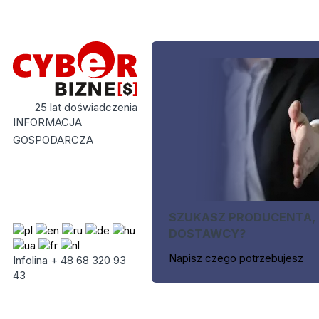
25 lat doświadczenia
INFORMACJA
GOSPODARCZA
SZUKASZ PRODUCENTA,
DOSTAWCY?
Napisz czego potrzebujesz
Infolina + 48 68 320 93
43