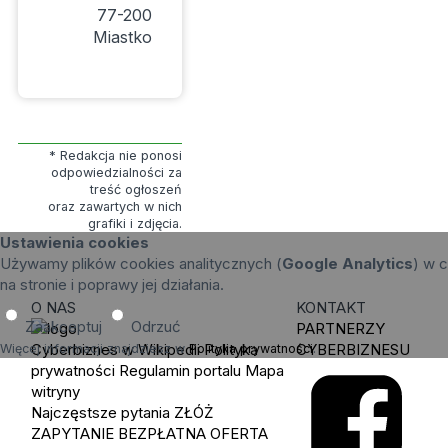
77-200
Miastko
* Redakcja nie ponosi
odpowiedzialności za
treść ogłoszeń
oraz zawartych w nich
grafiki i zdjęcia.
Ustawienia cookies
Używamy plików cookies analitycznych (
Google Analytics
) w c
na stronie i poprawy jej działania.
O NAS
KONTAKT
Zaakceptuj
Odrzuć
PARTNERZY
Cyberbiznes w Wikipedii
Polityka
CYBERBIZNESU
Więcej informacji znajdziesz w
Polityka prywatności
.
prywatności
Regulamin portalu
Mapa
witryny
Najczęstsze pytania
ZŁÓŻ
ZAPYTANIE
BEZPŁATNA OFERTA