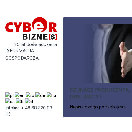
25 lat doświadczenia
INFORMACJA
GOSPODARCZA
SZUKASZ PRODUCENTA,
DOSTAWCY?
Napisz czego potrzebujesz
Infolina + 48 68 320 93
43