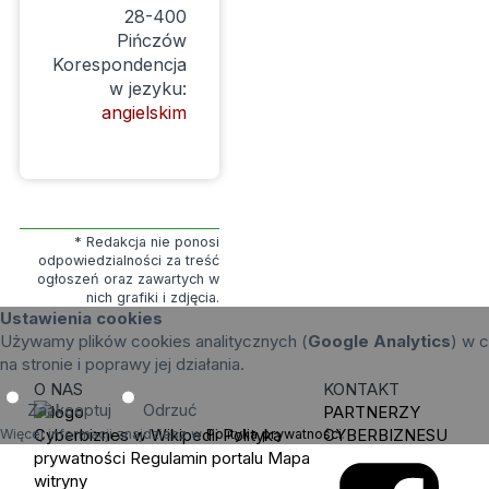
28-400
Pińczów
Korespondencja
w jezyku:
angielskim
* Redakcja nie ponosi
odpowiedzialności za treść
ogłoszeń oraz zawartych w
nich grafiki i zdjęcia.
Ustawienia cookies
Używamy plików cookies analitycznych (
Google Analytics
) w c
na stronie i poprawy jej działania.
O NAS
KONTAKT
Zaakceptuj
Odrzuć
PARTNERZY
Cyberbiznes w Wikipedii
Polityka
CYBERBIZNESU
Więcej informacji znajdziesz w
Polityka prywatności
.
prywatności
Regulamin portalu
Mapa
witryny