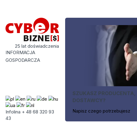
25 lat doświadczenia
INFORMACJA
GOSPODARCZA
SZUKASZ PRODUCENTA,
DOSTAWCY?
Napisz czego potrzebujesz
Infolina + 48 68 320 93
43