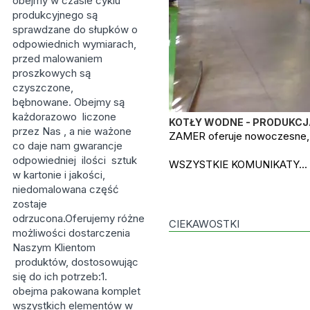
obejmy w czasie cyklu
produkcyjnego są
sprawdzane do słupków o
odpowiednich wymiarach,
przed malowaniem
proszkowych są
czyszczone,
bębnowane. Obejmy są
każdorazowo liczone
KOTŁY WODNE - PRODUKC
przez Nas , a nie ważone
ZAMER oferuje nowoczesne, 
co daje nam gwarancje
odpowiedniej ilości sztuk
WSZYSTKIE KOMUNIKATY...
w kartonie i jakości,
niedomalowana część
zostaje
odrzucona.Oferujemy różne
CIEKAWOSTKI
możliwości dostarczenia
Naszym Klientom
produktów, dostosowując
się do ich potrzeb:1.
obejma pakowana komplet
wszystkich elementów w