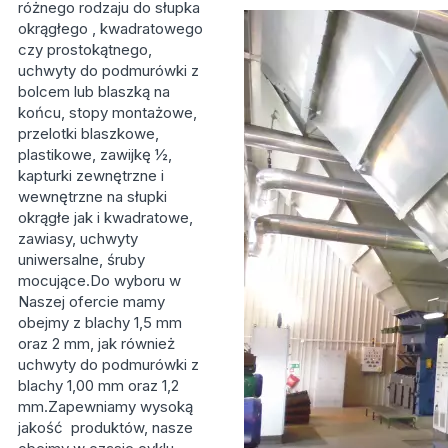
różnego rodzaju do słupka
okrągłego , kwadratowego
czy prostokątnego,
uchwyty do podmurówki z
bolcem lub blaszką na
końcu, stopy montażowe,
przelotki blaszkowe,
plastikowe, zawijkę ½,
kapturki zewnętrzne i
wewnętrzne na słupki
okrągłe jak i kwadratowe,
zawiasy, uchwyty
uniwersalne, śruby
mocujące.Do wyboru w
Naszej ofercie mamy
obejmy z blachy 1,5 mm
oraz 2 mm, jak również
uchwyty do podmurówki z
blachy 1,00 mm oraz 1,2
mm.Zapewniamy wysoką
jakość produktów, nasze