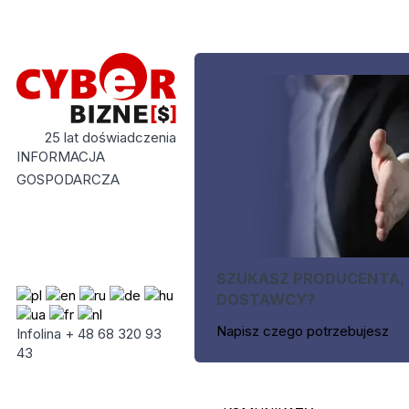
25 lat doświadczenia
INFORMACJA
GOSPODARCZA
SZUKASZ PRODUCENTA,
DOSTAWCY?
Napisz czego potrzebujesz
Infolina + 48 68 320 93
43