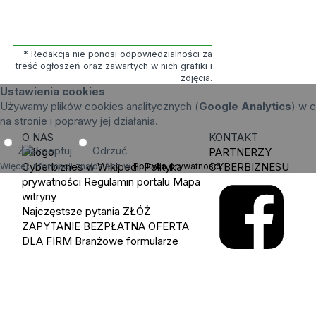
* Redakcja nie ponosi odpowiedzialności za
treść ogłoszeń oraz zawartych w nich grafiki i
zdjęcia.
Ustawienia cookies
Używamy plików cookies analitycznych (
Google Analytics
) w c
na stronie i poprawy jej działania.
O NAS
KONTAKT
Zaakceptuj
Odrzuć
PARTNERZY
Cyberbiznes w Wikipedii
Polityka
CYBERBIZNESU
Więcej informacji znajdziesz w
Polityka prywatności
.
prywatności
Regulamin portalu
Mapa
witryny
Najczęstsze pytania
ZŁÓŻ
ZAPYTANIE
BEZPŁATNA OFERTA
DLA FIRM
Branżowe formularze