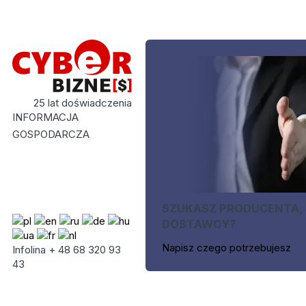
25 lat doświadczenia
INFORMACJA
GOSPODARCZA
SZUKASZ PRODUCENTA,
DOSTAWCY?
Napisz czego potrzebujesz
Infolina + 48 68 320 93
43