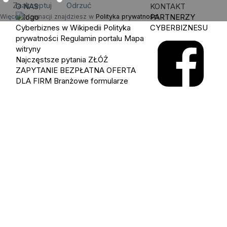
Zaakceptuj
Odrzuć
O NAS
KONTAKT
PARTNERZY
Więcej informacji znajdziesz w
Polityka prywatności
.
Cyberbiznes w Wikipedii
Polityka
CYBERBIZNESU
prywatności
Regulamin portalu
Mapa
witryny
Najczęstsze pytania
ZŁÓŻ
ZAPYTANIE
BEZPŁATNA OFERTA
DLA FIRM
Branżowe formularze