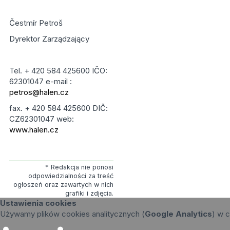
Čestmír Petroš
Dyrektor Zarządzający
Tel. + 420 584 425600 IČO:
62301047 e-mail :
petros@halen.cz
fax. + 420 584 425600 DIČ:
CZ62301047 web:
www.halen.cz
* Redakcja nie ponosi
odpowiedzialności za treść
ogłoszeń oraz zawartych w nich
grafiki i zdjęcia.
Ustawienia cookies
Używamy plików cookies analitycznych (
Google Analytics
) w c