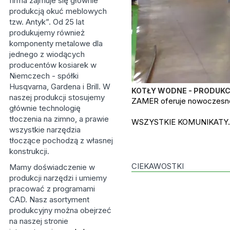
firma zajmuje się głównie
produkcją okuć meblowych
tzw. Antyk”. Od 25 lat
produkujemy również
komponenty metalowe dla
jednego z wiodących
producentów kosiarek w
Niemczech - spółki
Husqvarna, Gardena i Brill. W
KOTŁY WODNE - PRODUK
naszej produkcji stosujemy
ZAMER oferuje nowoczesne,
głównie technologię
tłoczenia na zimno, a prawie
WSZYSTKIE KOMUNIKATY..
wszystkie narzędzia
tłoczące pochodzą z własnej
konstrukcji.
CIEKAWOSTKI
Mamy doświadczenie w
produkcji narzędzi i umiemy
pracować z programami
CAD. Nasz asortyment
produkcyjny można obejrzeć
na naszej stronie