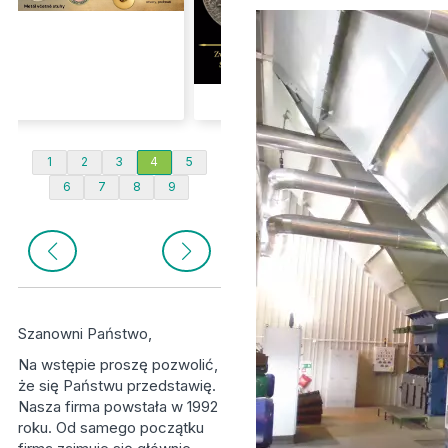
1
2
3
4
5
6
7
8
9
Szanowni Państwo,
Na wstępie proszę pozwolić,
że się Państwu przedstawię.
Nasza firma powstała w 1992
roku. Od samego początku