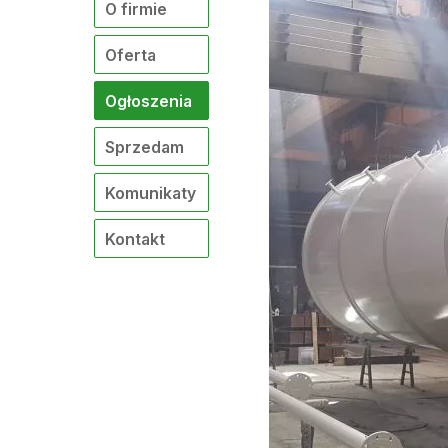
O firmie
Oferta
Ogłoszenia
Sprzedam
Komunikaty
Kontakt