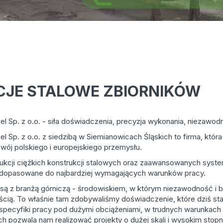
JE STALOWE ZBIORNIKÓW
 Sp. z o.o. - siła doświadczenia, precyzja wykonania, niezawod
 Sp. z o.o. z siedzibą w Siemianowicach Śląskich to firma, która
wój polskiego i europejskiego przemysłu.
ukcji ciężkich konstrukcji stalowych oraz zaawansowanych system
a dopasowane do najbardziej wymagających warunków pracy.
są z branżą górniczą - środowiskiem, w którym niezawodność i 
cią. To właśnie tam zdobywaliśmy doświadczenie, które dziś st
 specyfiki pracy pod dużymi obciążeniami, w trudnych warunkach 
 pozwala nam realizować projekty o dużej skali i wysokim stopn