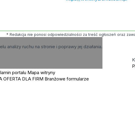
* Redakcja nie ponosi odpowiedzialności za treść ogłoszeń oraz zawart
elu analizy ruchu na stronie i poprawy jej działania.
K
P
lamin portalu
Mapa witryny
A OFERTA DLA FIRM
Branżowe formularze