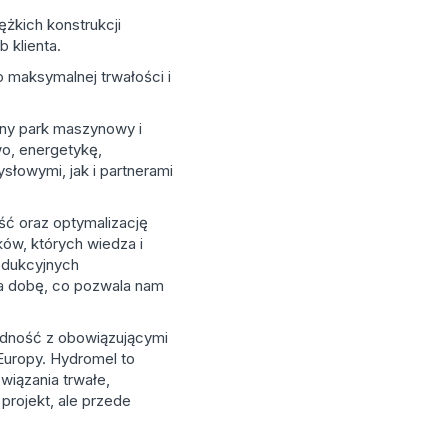
ężkich konstrukcji
b klienta.
 maksymalnej trwałości i
sny park maszynowy i
o, energetykę,
łowymi, jak i partnerami
ść oraz optymalizację
ów, których wiedza i
odukcyjnych
na dobę, co pozwala nam
godność z obowiązującymi
 Europy. Hydromel to
iązania trwałe,
projekt, ale przede