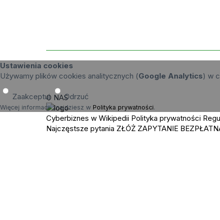
Ustawienia cookies
Używamy plików cookies analitycznych (
Google Analytics
) w c
Zaakceptuj
Odrzuć
O NAS
Więcej informacji znajdziesz w
Polityka prywatności
.
Cyberbiznes w Wikipedii
Polityka prywatności
Regu
Najczęstsze pytania
ZŁÓŻ ZAPYTANIE
BEZPŁATN