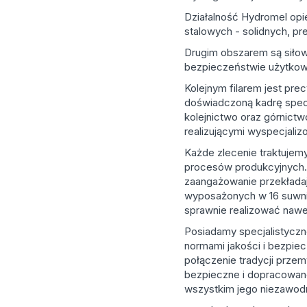
Działalność Hydromel opier
stalowych - solidnych, p
Drugim obszarem są siłow
bezpieczeństwie użytkow
Kolejnym filarem jest pr
doświadczoną kadrę specj
kolejnictwo oraz górnict
realizującymi wyspecjali
Każde zlecenie traktujemy
procesów produkcyjnych. 
zaangażowanie przekładaj
wyposażonych w 16 suwnic
sprawnie realizować nawe
Posiadamy specjalistyczn
normami jakości i bezpiec
połączenie tradycji prze
bezpieczne i dopracowane 
wszystkim jego niezawodn