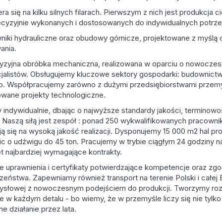
a się na kilku silnych filarach. Pierwszym z nich jest produkcja ci
recyzyjnie wykonanych i dostosowanych do indywidualnych potrze
niki hydrauliczne oraz obudowy górnicze, projektowane z myślą o
ania.
ecyzyjna obróbka mechaniczna, realizowana w oparciu o nowocze
alistów. Obsługujemy kluczowe sektory gospodarki: budownictw
wo. Współpracujemy zarówno z dużymi przedsiębiorstwami przemys
zowane projekty technologiczne.
 indywidualnie, dbając o najwyższe standardy jakości, terminowo
Naszą siłą jest zespół : ponad 250 wykwalifikowanych pracownik
ą się na wysoką jakość realizacji. Dysponujemy 15 000 m2 hal pr
 o udźwigu do 45 ton. Pracujemy w trybie ciągłym 24 godziny 
t najbardziej wymagające kontrakty.
e uprawnienia i certyfikaty potwierdzające kompetencje oraz z
zeństwa. Zapewniamy również transport na terenie Polski i całej
mysłowej z nowoczesnym podejściem do produkcji. Tworzymy rozw
w każdym detalu - bo wiemy, że w przemyśle liczy się nie tylko 
e działanie przez lata.