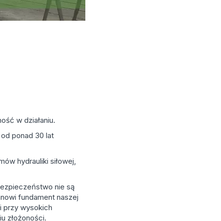
ność w działaniu.
 od ponad 30 lat
ów hydrauliki siłowej,
bezpieczeństwo nie są
anowi fundament naszej
i przy wysokich
iu złożoności.