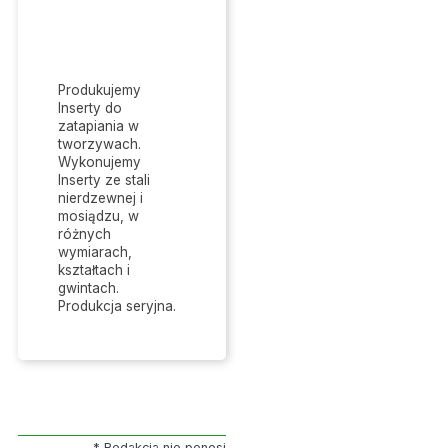
Produkujemy
Inserty do
zatapiania w
tworzywach.
Wykonujemy
Inserty ze stali
nierdzewnej i
mosiądzu, w
różnych
wymiarach,
kształtach i
gwintach.
Produkcja seryjna.
* Redakcja nie ponosi