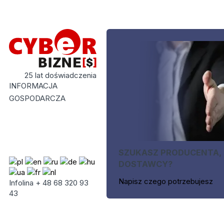
25 lat doświadczenia
INFORMACJA
GOSPODARCZA
SZUKASZ PRODUCENTA,
DOSTAWCY?
Napisz czego potrzebujesz
Infolina + 48 68 320 93
43