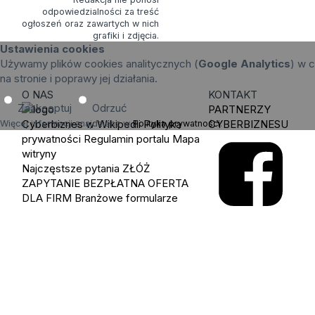
odpowiedzialności za treść
ogłoszeń oraz zawartych w nich
grafiki i zdjęcia.
Ustawienia cookies
Używamy plików cookies analitycznych (
Google Analytics
) w c
na stronie i poprawy jej działania.
O NAS
KONTAKT
Zaakceptuj
Odrzuć
PARTNERZY
Cyberbiznes w Wikipedii
Polityka
CYBERBIZNESU
Więcej informacji znajdziesz w
Polityka prywatności
.
prywatności
Regulamin portalu
Mapa
witryny
Najczęstsze pytania
ZŁÓŻ
ZAPYTANIE
BEZPŁATNA OFERTA
DLA FIRM
Branżowe formularze