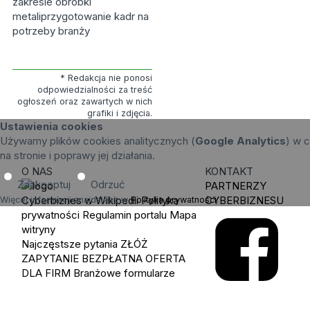
zakresie obróbki
metaliprzygotowanie kadr na
potrzeby branży
* Redakcja nie ponosi
odpowiedzialności za treść
ogłoszeń oraz zawartych w nich
grafiki i zdjęcia.
Ustawienia cookies
Używamy plików cookies analitycznych (
Google Analytics
) w c
na stronie i poprawy jej działania.
O NAS
KONTAKT
Zaakceptuj
Odrzuć
PARTNERZY
Cyberbiznes w Wikipedii
Polityka
CYBERBIZNESU
Więcej informacji znajdziesz w
Polityka prywatności
.
prywatności
Regulamin portalu
Mapa
witryny
Najczęstsze pytania
ZŁÓŻ
ZAPYTANIE
BEZPŁATNA OFERTA
DLA FIRM
Branżowe formularze