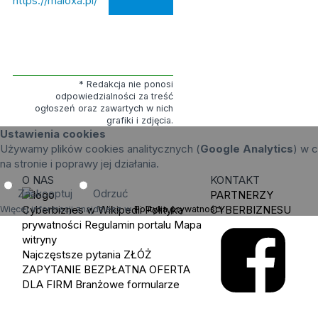
https://maloxa.pl/
* Redakcja nie ponosi
odpowiedzialności za treść
ogłoszeń oraz zawartych w nich
grafiki i zdjęcia.
Ustawienia cookies
Używamy plików cookies analitycznych (
Google Analytics
) w c
na stronie i poprawy jej działania.
O NAS
KONTAKT
Zaakceptuj
Odrzuć
PARTNERZY
Cyberbiznes w Wikipedii
Polityka
CYBERBIZNESU
Więcej informacji znajdziesz w
Polityka prywatności
.
prywatności
Regulamin portalu
Mapa
witryny
Najczęstsze pytania
ZŁÓŻ
ZAPYTANIE
BEZPŁATNA OFERTA
DLA FIRM
Branżowe formularze