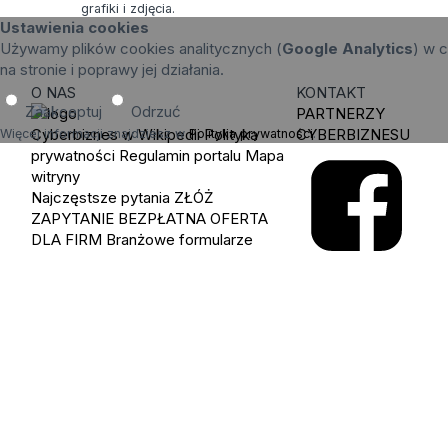
grafiki i zdjęcia.
Ustawienia cookies
Używamy plików cookies analitycznych (
Google Analytics
) w c
na stronie i poprawy jej działania.
O NAS
KONTAKT
Zaakceptuj
Odrzuć
PARTNERZY
Cyberbiznes w Wikipedii
Polityka
CYBERBIZNESU
Więcej informacji znajdziesz w
Polityka prywatności
.
prywatności
Regulamin portalu
Mapa
witryny
Najczęstsze pytania
ZŁÓŻ
ZAPYTANIE
BEZPŁATNA OFERTA
DLA FIRM
Branżowe formularze