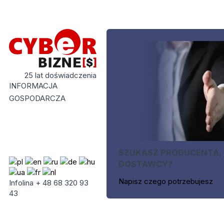
25 lat doświadczenia
INFORMACJA
GOSPODARCZA
SZUKASZ PRODUCENTA,
DOSTAWCY?
Napisz czego potrzebujesz
Infolina + 48 68 320 93
43