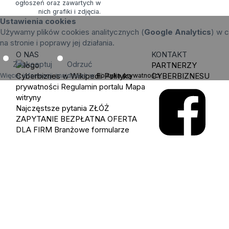
ogłoszeń oraz zawartych w
nich grafiki i zdjęcia.
Ustawienia cookies
Używamy plików cookies analitycznych (
Google Analytics
) w c
na stronie i poprawy jej działania.
O NAS
KONTAKT
Zaakceptuj
Odrzuć
PARTNERZY
Cyberbiznes w Wikipedii
Polityka
CYBERBIZNESU
Więcej informacji znajdziesz w
Polityka prywatności
.
prywatności
Regulamin portalu
Mapa
witryny
Najczęstsze pytania
ZŁÓŻ
ZAPYTANIE
BEZPŁATNA OFERTA
DLA FIRM
Branżowe formularze