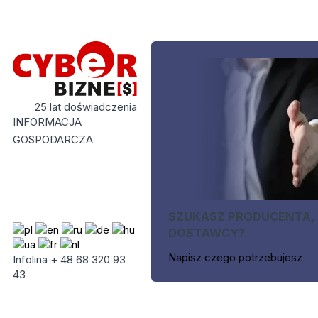
25 lat doświadczenia
INFORMACJA
GOSPODARCZA
SZUKASZ PRODUCENTA,
DOSTAWCY?
Napisz czego potrzebujesz
Infolina + 48 68 320 93
43