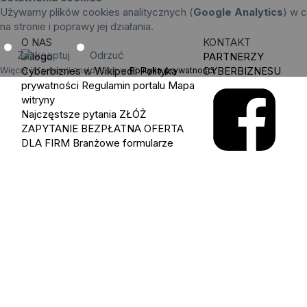
Używamy plików cookies analitycznych (
Google Analytics
) w c
na stronie i poprawy jej działania.
O NAS
KONTAKT
Zaakceptuj
Odrzuć
PARTNERZY
Cyberbiznes w Wikipedii
Polityka
CYBERBIZNESU
Więcej informacji znajdziesz w
Polityka prywatności
.
prywatności
Regulamin portalu
Mapa
witryny
Najczęstsze pytania
ZŁÓŻ
ZAPYTANIE
BEZPŁATNA OFERTA
DLA FIRM
Branżowe formularze