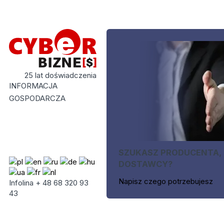
25 lat doświadczenia
INFORMACJA
GOSPODARCZA
SZUKASZ PRODUCENTA,
DOSTAWCY?
Napisz czego potrzebujesz
Infolina + 48 68 320 93
43