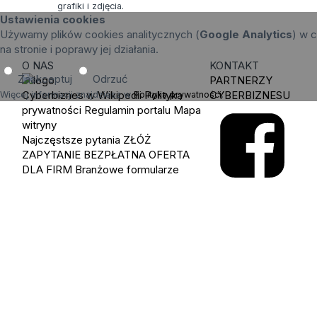
grafiki i zdjęcia.
Ustawienia cookies
Używamy plików cookies analitycznych (
Google Analytics
) w c
na stronie i poprawy jej działania.
O NAS
KONTAKT
Zaakceptuj
Odrzuć
PARTNERZY
Cyberbiznes w Wikipedii
Polityka
CYBERBIZNESU
Więcej informacji znajdziesz w
Polityka prywatności
.
prywatności
Regulamin portalu
Mapa
witryny
Najczęstsze pytania
ZŁÓŻ
ZAPYTANIE
BEZPŁATNA OFERTA
DLA FIRM
Branżowe formularze