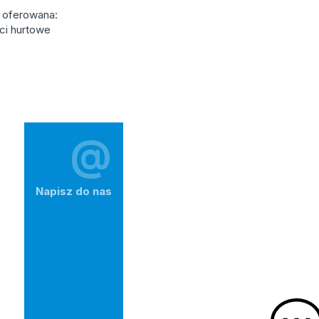
ć oferowana:
ści hurtowe
@
Napisz do nas