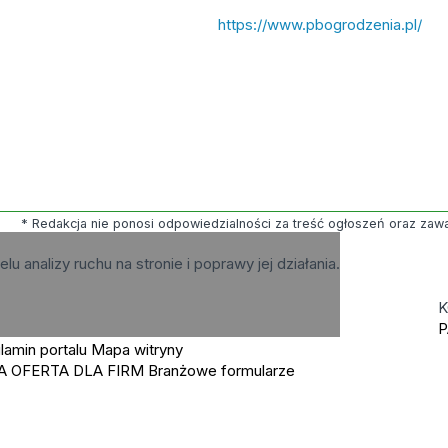
https://www.pbogrodzenia.pl/
* Redakcja nie ponosi odpowiedzialności za treść ogłoszeń oraz zawart
elu analizy ruchu na stronie i poprawy jej działania.
K
P
lamin portalu
Mapa witryny
A OFERTA DLA FIRM
Branżowe formularze