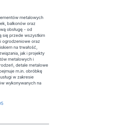
 elementów metalowych
ek, balkonów oraz
ową obsługę - od
ą się przede wszystkim
i ogrodzeniowe oraz
iskiem na trwałość,
ązania, jak i projekty
tów metalowych i
grodzeń, detale metalowe
ejmuje m.in. obróbkę
 usługi w zakresie
ntów wykonywanych na
05