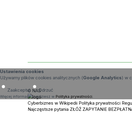
Ustawienia cookies
Używamy plików cookies analitycznych (
Google Analytics
) w c
Zaakceptuj
Odrzuć
O NAS
Więcej informacji znajdziesz w
Polityka prywatności
.
Cyberbiznes w Wikipedii
Polityka prywatności
Regu
Najczęstsze pytania
ZŁÓŻ ZAPYTANIE
BEZPŁATN