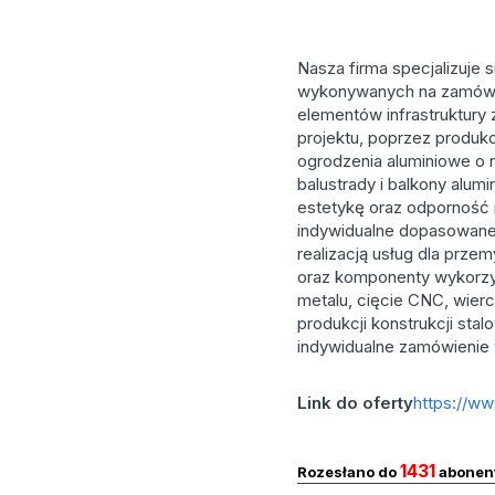
Nasza firma specjalizuj
wykonywanych na zamówie
elementów infrastruktury 
projektu, poprzez produk
ogrodzenia aluminiowe o
balustrady i balkony alum
estetykę oraz odporność 
indywidualne dopasowane
realizacją usług dla prz
oraz komponenty wykorzy
metalu, cięcie CNC, wierc
produkcji konstrukcji s
indywidualne zamówienie 
Link do oferty
https://w
1431
Rozesłano do
abonen