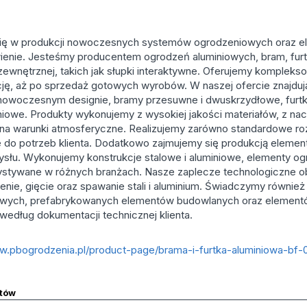
e się w produkcji nowoczesnych systemów ogrodzeniowych oraz
nie. Jesteśmy producentem ogrodzeń aluminiowych, bram, furt
zewnętrznej, takich jak słupki interaktywne. Oferujemy kompleks
cję, aż po sprzedaż gotowych wyrobów. W naszej ofercie znajduj
 nowoczesnym designie, bramy przesuwne i dwuskrzydłowe, furtk
iniowe. Produkty wykonujemy z wysokiej jakości materiałów, z nac
na warunki atmosferyczne. Realizujemy zarówno standardowe rozwi
 do potrzeb klienta. Dodatkowo zajmujemy się produkcją elemen
emysłu. Wykonujemy konstrukcje stalowe i aluminiowe, elementy o
stywane w różnych branżach. Nasze zaplecze technologiczne ob
enie, gięcie oraz spawanie stali i aluminium. Świadczymy również
talowych, prefabrykowanych elementów budowlanych oraz eleme
według dokumentacji technicznej klienta.
ww.pbogrodzenia.pl/product-page/brama-i-furtka-aluminiowa-bf-
tów