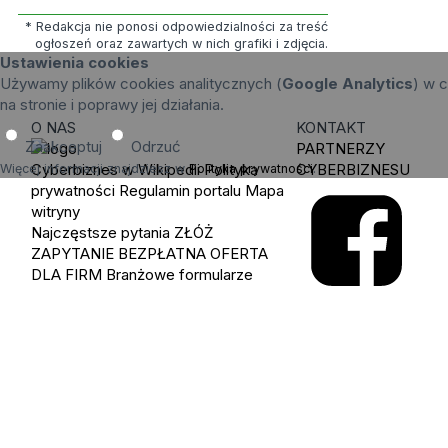
* Redakcja nie ponosi odpowiedzialności za treść
ogłoszeń oraz zawartych w nich grafiki i zdjęcia.
Ustawienia cookies
Używamy plików cookies analitycznych (
Google Analytics
) w c
na stronie i poprawy jej działania.
O NAS
KONTAKT
Zaakceptuj
Odrzuć
PARTNERZY
Cyberbiznes w Wikipedii
Polityka
CYBERBIZNESU
Więcej informacji znajdziesz w
Polityka prywatności
.
prywatności
Regulamin portalu
Mapa
witryny
Najczęstsze pytania
ZŁÓŻ
ZAPYTANIE
BEZPŁATNA OFERTA
DLA FIRM
Branżowe formularze