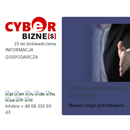
25 lat doświadczenia
INFORMACJA
GOSPODARCZA
SZUKASZ PRODUCENTA,
DOSTAWCY?
Napisz czego potrzebujesz
Infolina + 48 68 320 93
43