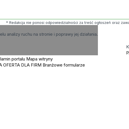
* Redakcja nie ponosi odpowiedzialności za treść ogłoszeń oraz zawart
elu analizy ruchu na stronie i poprawy jej działania.
K
P
lamin portalu
Mapa witryny
A OFERTA DLA FIRM
Branżowe formularze