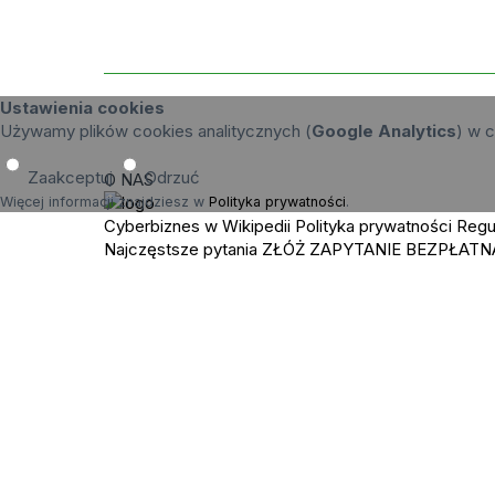
Ustawienia cookies
Używamy plików cookies analitycznych (
Google Analytics
) w c
Zaakceptuj
Odrzuć
O NAS
Więcej informacji znajdziesz w
Polityka prywatności
.
Cyberbiznes w Wikipedii
Polityka prywatności
Regu
Najczęstsze pytania
ZŁÓŻ ZAPYTANIE
BEZPŁATN