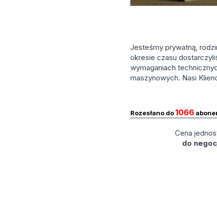
Jesteśmy prywatną, rodzin
okresie czasu dostarczyli
wymaganiach technicznych
maszynowych. Nasi Klienci,
1066
Rozesłano do
abone
Cena jednos
do negocj