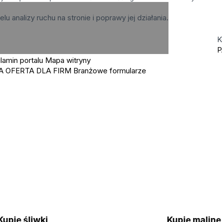
elu analizy ruchu na stronie i poprawy jej działania.
K
P
lamin portalu
Mapa witryny
A OFERTA DLA FIRM
Branżowe formularze
Kupię śliwki
Kupię malin