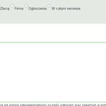
/Zlecę
Firma
Ogłoszenia
W całym serwisie
ja nie ponosi odpowiedzialności za treść ogłoszeń oraz zawartych w nich g