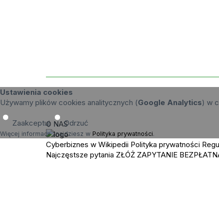
Ustawienia cookies
Używamy plików cookies analitycznych (
Google Analytics
) w c
Zaakceptuj
Odrzuć
O NAS
Więcej informacji znajdziesz w
Polityka prywatności
.
Cyberbiznes w Wikipedii
Polityka prywatności
Regu
Najczęstsze pytania
ZŁÓŻ ZAPYTANIE
BEZPŁATN