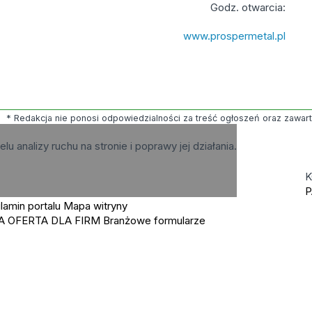
Godz. otwarcia:
www.prospermetal.pl
* Redakcja nie ponosi odpowiedzialności za treść ogłoszeń oraz zawartyc
elu analizy ruchu na stronie i poprawy jej działania.
K
P
lamin portalu
Mapa witryny
A OFERTA DLA FIRM
Branżowe formularze