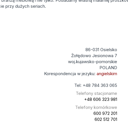
branżą meblową i nie tylko. Posiadamy własną malarnię proszk
ie przy dużych seriach.
86-031 Osielsko
Żołędowo Jesionowa 7
woj.kujawsko-pomorskie
POLAND
Korespondencja w jezyku:
angielskim
Tel: +48 784 363 065
Telefony stacjonarne
+48 606 323 981
Telefony komórkowe
600 972 201
602 512 701