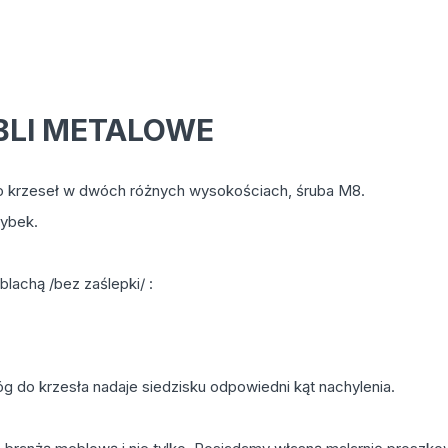
BLI METALOWE
 krzeseł w dwóch różnych wysokościach, śruba M8.
zybek.
lachą /bez zaślepki/ :
 do krzesła nadaje siedzisku odpowiedni kąt nachylenia.