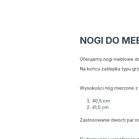
NOGI DO ME
Oferujemy nogi meblowe do
Na końcu zaślepka typu gr
Wysokości nóg mierzone z b
40,5 cm
41,5 cm
Zastosowanie dwóch par nóg