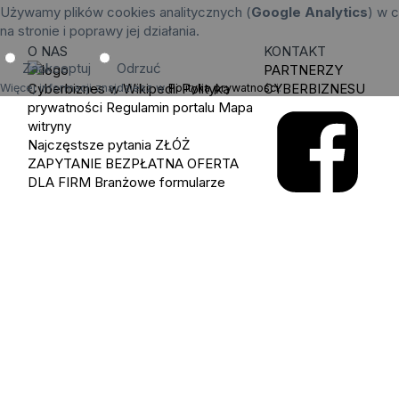
Używamy plików cookies analitycznych (
Google Analytics
) w c
na stronie i poprawy jej działania.
O NAS
KONTAKT
Zaakceptuj
Odrzuć
PARTNERZY
Cyberbiznes w Wikipedii
Polityka
CYBERBIZNESU
Więcej informacji znajdziesz w
Polityka prywatności
.
prywatności
Regulamin portalu
Mapa
witryny
Najczęstsze pytania
ZŁÓŻ
ZAPYTANIE
BEZPŁATNA OFERTA
DLA FIRM
Branżowe formularze