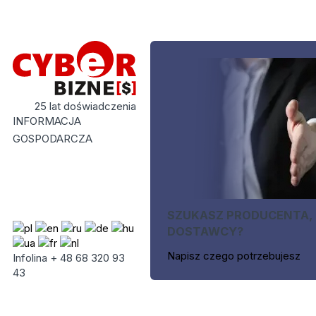
25 lat doświadczenia
INFORMACJA
GOSPODARCZA
SZUKASZ PRODUCENTA,
DOSTAWCY?
Napisz czego potrzebujesz
Infolina + 48 68 320 93
43