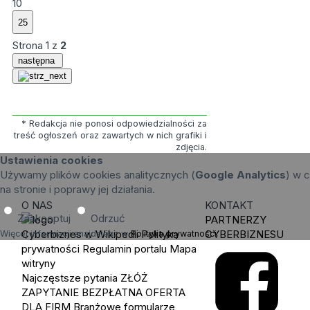
10
Strona
1
z
2
następna
* Redakcja nie ponosi odpowiedzialności za
treść ogłoszeń oraz zawartych w nich grafiki i
zdjęcia.
Ustawienia cookies
Używamy plików cookies analitycznych (
Google Analytics
) w c
na stronie i poprawy jej działania.
O NAS
KONTAKT
Zaakceptuj
Odrzuć
PARTNERZY
Cyberbiznes w Wikipedii
Polityka
CYBERBIZNESU
Więcej informacji znajdziesz w
Polityka prywatności
.
prywatności
Regulamin portalu
Mapa
witryny
Najczęstsze pytania
ZŁÓŻ
ZAPYTANIE
BEZPŁATNA OFERTA
DLA FIRM
Branżowe formularze