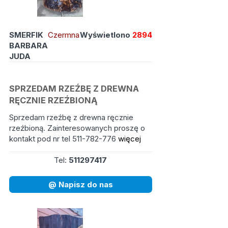
SMERFIK
Czermna
Wyświetlono
2894
BARBARA
JUDA
SPRZEDAM RZEŹBĘ Z DREWNA
RĘCZNIE RZEŹBIONĄ
Sprzedam rzeźbę z drewna ręcznie
rzeźbioną. Zainteresowanych proszę o
kontakt pod nr tel 511-782-776
więcej
Tel:
511297417
@ Napisz do nas