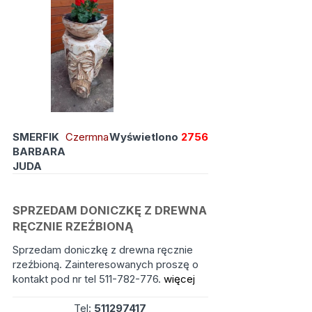
SMERFIK
Czermna
Wyświetlono
2756
BARBARA
JUDA
SPRZEDAM DONICZKĘ Z DREWNA
RĘCZNIE RZEŹBIONĄ
Sprzedam doniczkę z drewna ręcznie
rzeźbioną. Zainteresowanych proszę o
kontakt pod nr tel 511-782-776.
więcej
Tel:
511297417