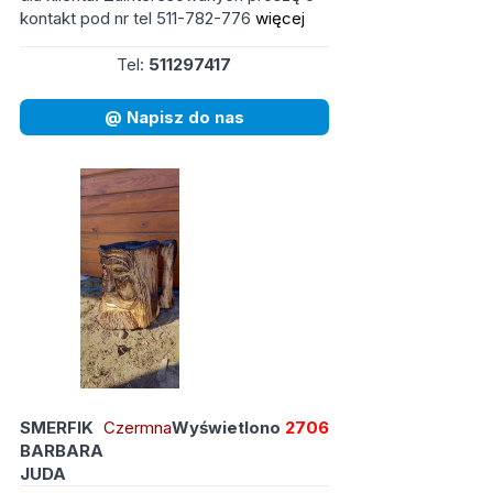
kontakt pod nr tel 511-782-776
więcej
Tel:
511297417
@ Napisz do nas
SMERFIK
Czermna
Wyświetlono
2706
BARBARA
JUDA