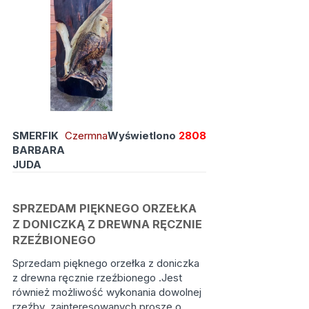
SMERFIK
Czermna
Wyświetlono
2808
BARBARA
JUDA
SPRZEDAM PIĘKNEGO ORZEŁKA
Z DONICZKĄ Z DREWNA RĘCZNIE
RZEŹBIONEGO
Sprzedam pięknego orzełka z doniczka
z drewna ręcznie rzeźbionego .Jest
również możliwość wykonania dowolnej
rzeźby .zainteresowanych proszę o