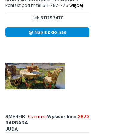
kontakt pod nr tel 511-782-776
więcej
Tel:
511297417
@ Napisz do nas
SMERFIK
Czermna
Wyświetlono
2673
BARBARA
JUDA