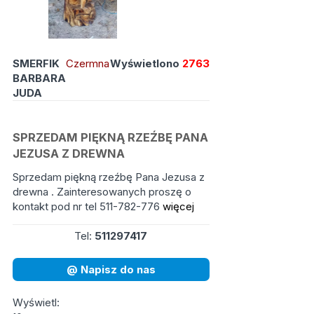
SMERFIK
Czermna
Wyświetlono
2763
BARBARA
JUDA
SPRZEDAM PIĘKNĄ RZEŹBĘ PANA
JEZUSA Z DREWNA
Sprzedam piękną rzeźbę Pana Jezusa z
drewna . Zainteresowanych proszę o
kontakt pod nr tel 511-782-776
więcej
Tel:
511297417
@ Napisz do nas
Wyświetl: