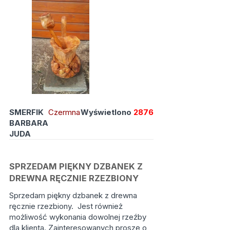
SMERFIK
Czermna
Wyświetlono
2876
BARBARA
JUDA
SPRZEDAM PIĘKNY DZBANEK Z
DREWNA RĘCZNIE RZEZBIONY
Sprzedam piękny dzbanek z drewna
ręcznie rzezbiony. Jest również
możliwość wykonania dowolnej rzeźby
dla klienta. Zainteresowanych proszę o