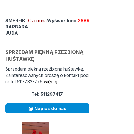
SMERFIK
Czermna
Wyświetlono
2689
BARBARA
JUDA
SPRZEDAM PIĘKNĄ RZEŹBIONĄ
HUŚTAWKĘ
Sprzedam piękną rzeźbioną huśtawkę.
Zainteresowanych proszę o kontakt pod
nr tel 511-782-776
więcej
Tel:
511297417
@ Napisz do nas