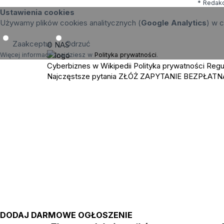
* Redakc
Ustawienia cookies
Używamy plików cookies analitycznych (
Google Analytics
) w c
Zaakceptuj
Odrzuć
O NAS
Więcej informacji znajdziesz w
Polityka prywatności
.
Cyberbiznes w Wikipedii
Polityka prywatności
Regu
Najczęstsze pytania
ZŁÓŻ ZAPYTANIE
BEZPŁATN
DODAJ DARMOWE OGŁOSZENIE