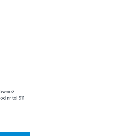
również
d nr tel 511-