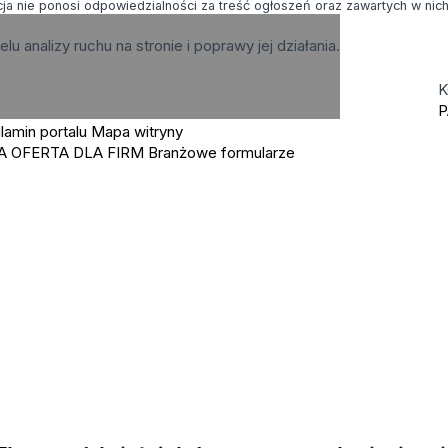
ja nie ponosi odpowiedzialności za treść ogłoszeń oraz zawartych w nich g
elu analizy ruchu na stronie i poprawy jej działania.
K
P
lamin portalu
Mapa witryny
A OFERTA DLA FIRM
Branżowe formularze