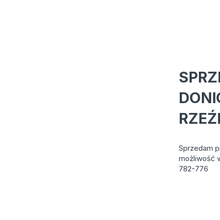
SPRZ
DONI
RZEŹ
Sprzedam pi
możliwość w
782-776