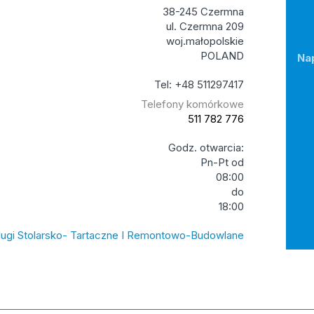
38-245 Czermna
ul. Czermna 209
woj.małopolskie
POLAND
Na
Tel: +48 511297417
Telefony komórkowe
511 782 776
Godz. otwarcia:
Pn-Pt od
08:00
do
18:00
lugi Stolarsko- Tartaczne I Remontowo-Budowlane