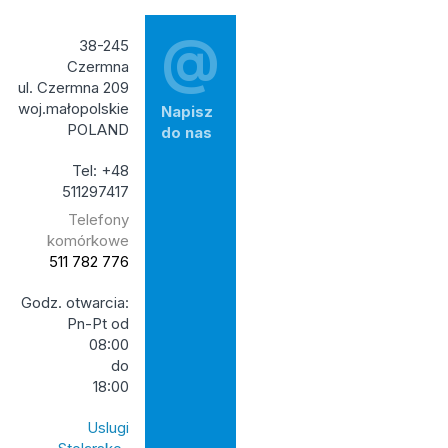
@
38-245
Czermna
ul. Czermna 209
woj.małopolskie
Napisz
POLAND
do nas
Tel: +48
511297417
Telefony
komórkowe
511 782 776
Godz. otwarcia:
Pn-Pt od
08:00
do
18:00
Uslugi