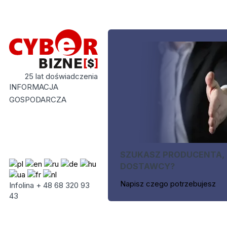
25 lat doświadczenia
INFORMACJA
GOSPODARCZA
SZUKASZ PRODUCENTA,
DOSTAWCY?
Napisz czego potrzebujesz
Infolina + 48 68 320 93
43