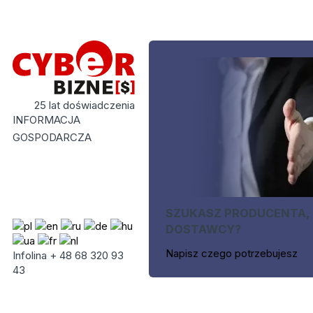
25 lat doświadczenia
INFORMACJA
GOSPODARCZA
SZUKASZ PRODUCENTA,
DOSTAWCY?
Napisz czego potrzebujesz
Infolina + 48 68 320 93
43