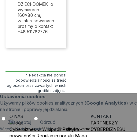
DZIECI-DOMEK o
wymiarach
160x80 cm,
zainteresowanych
prosimy o kontakt
+48 511782776
* Redakcja nie ponosi
odpowiedzialności za treść
ogłoszeń oraz zawartych w nich
grafiki i zdjęcia.
Ustawienia cookies
Używamy plików cookies analitycznych (
Google Analytics
) w c
na stronie i poprawy jej działania.
O NAS
KONTAKT
Zaakceptuj
Odrzuć
PARTNERZY
Cyberbiznes w Wikipedii
Polityka
CYBERBIZNESU
Więcej informacji znajdziesz w
Polityka prywatności
.
prywatności
Regulamin portalu
Mapa