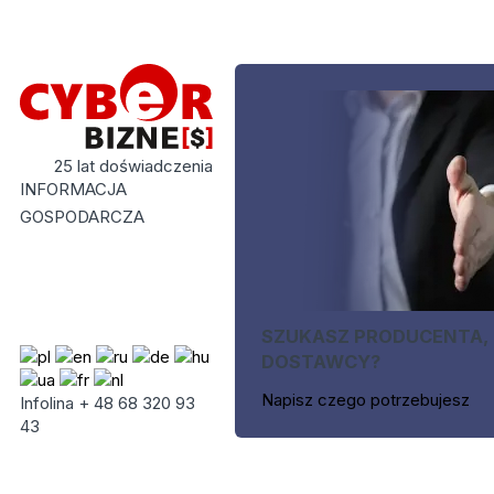
25 lat doświadczenia
INFORMACJA
GOSPODARCZA
SZUKASZ PRODUCENTA,
DOSTAWCY?
Napisz czego potrzebujesz
Infolina + 48 68 320 93
43