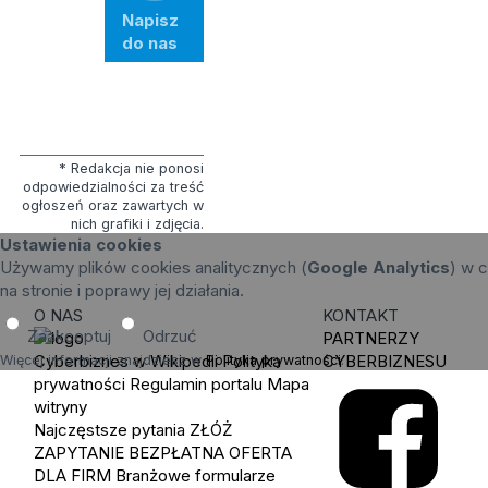
Napisz
do nas
* Redakcja nie ponosi
odpowiedzialności za treść
ogłoszeń oraz zawartych w
nich grafiki i zdjęcia.
Ustawienia cookies
Używamy plików cookies analitycznych (
Google Analytics
) w c
na stronie i poprawy jej działania.
O NAS
KONTAKT
Zaakceptuj
Odrzuć
PARTNERZY
Cyberbiznes w Wikipedii
Polityka
CYBERBIZNESU
Więcej informacji znajdziesz w
Polityka prywatności
.
prywatności
Regulamin portalu
Mapa
witryny
Najczęstsze pytania
ZŁÓŻ
ZAPYTANIE
BEZPŁATNA OFERTA
DLA FIRM
Branżowe formularze