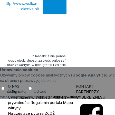
http://www.wulkan-
ciastka.pl/
* Redakcja nie ponosi
odpowiedzialności za treść ogłoszeń
oraz zawartych w nich grafiki i zdjęcia.
Ustawienia cookies
Używamy plików cookies analitycznych (
Google Analytics
) w c
na stronie i poprawy jej działania.
O NAS
KONTAKT
Zaakceptuj
Odrzuć
PARTNERZY
Cyberbiznes w Wikipedii
Polityka
CYBERBIZNESU
Więcej informacji znajdziesz w
Polityka prywatności
.
prywatności
Regulamin portalu
Mapa
witryny
Najczęstsze pytania
ZŁÓŻ