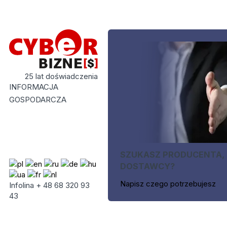
25 lat doświadczenia
INFORMACJA
GOSPODARCZA
SZUKASZ PRODUCENTA,
DOSTAWCY?
Napisz czego potrzebujesz
Infolina + 48 68 320 93
43