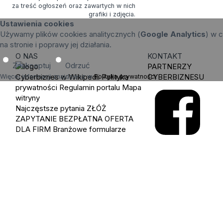
za treść ogłoszeń oraz zawartych w nich
grafiki i zdjęcia.
Ustawienia cookies
Używamy plików cookies analitycznych (
Google Analytics
) w c
na stronie i poprawy jej działania.
O NAS
KONTAKT
Zaakceptuj
Odrzuć
PARTNERZY
Cyberbiznes w Wikipedii
Polityka
CYBERBIZNESU
Więcej informacji znajdziesz w
Polityka prywatności
.
prywatności
Regulamin portalu
Mapa
witryny
Najczęstsze pytania
ZŁÓŻ
ZAPYTANIE
BEZPŁATNA OFERTA
DLA FIRM
Branżowe formularze