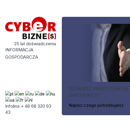
25 lat doświadczenia
INFORMACJA
GOSPODARCZA
SZUKASZ PRODUCENTA,
DOSTAWCY?
Napisz czego potrzebujesz
Infolina + 48 68 320 93
43