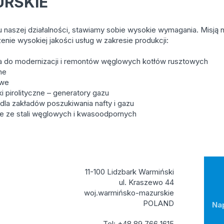
RSKIE
 naszej działalności, stawiamy sobie wysokie wymagania. Misją n
enie wysokiej jakości usług w zakresie produkcji:
a do modernizacji i remontów węglowych kotłów rusztowych
ne
owe
i pirolityczne – generatory gazu
 dla zakładów poszukiwania nafty i gazu
je ze stali węglowych i kwasoodpornych
11-100 Lidzbark Warmiński
ul. Kraszewo 44
woj.warmińsko-mazurskie
POLAND
Na
Tel: +48 89 766 1615