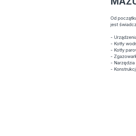
MAZU
Od początku
jest świadcz
- Urządzeni
- Kotły wod
- Kotły par
- Zgazowark
- Narzędzia
- Konstrukc