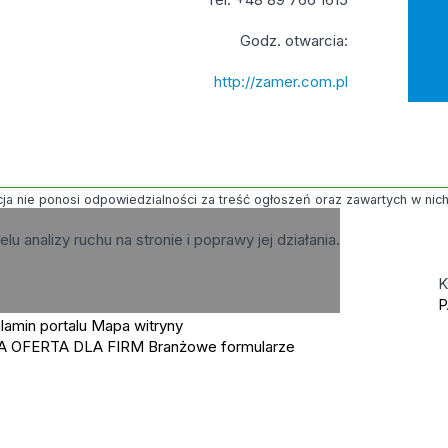
Godz. otwarcia:
http://zamer.com.pl
ja nie ponosi odpowiedzialności za treść ogłoszeń oraz zawartych w nich g
elu analizy ruchu na stronie i poprawy jej działania.
K
P
lamin portalu
Mapa witryny
A OFERTA DLA FIRM
Branżowe formularze