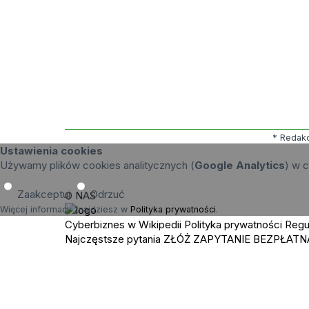
* Redakc
Ustawienia cookies
Używamy plików cookies analitycznych (
Google Analytics
) w c
Zaakceptuj
Odrzuć
O NAS
Więcej informacji znajdziesz w
Polityka prywatności
.
Cyberbiznes w Wikipedii
Polityka prywatności
Regu
Najczęstsze pytania
ZŁÓŻ ZAPYTANIE
BEZPŁATN