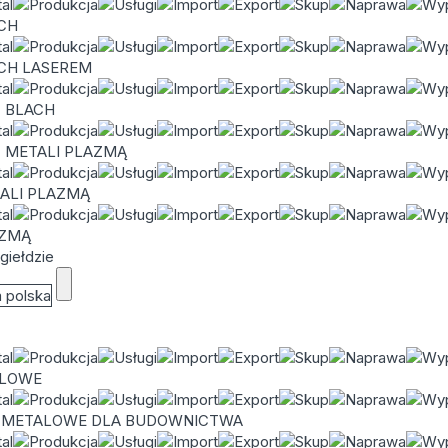
ACH
ACH LASEREM
C BLACH
C METALI PLAZMĄ
TALI PLAZMĄ
AZMĄ
giełdzie
ALOWE
 METALOWE DLA BUDOWNICTWA