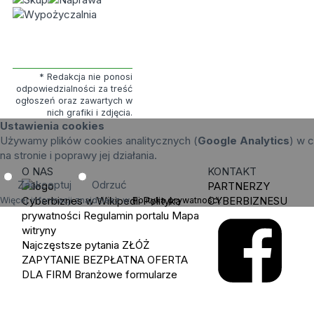
* Redakcja nie ponosi
odpowiedzialności za treść
ogłoszeń oraz zawartych w
nich grafiki i zdjęcia.
Ustawienia cookies
Używamy plików cookies analitycznych (
Google Analytics
) w c
na stronie i poprawy jej działania.
O NAS
KONTAKT
Zaakceptuj
Odrzuć
PARTNERZY
Cyberbiznes w Wikipedii
Polityka
CYBERBIZNESU
Więcej informacji znajdziesz w
Polityka prywatności
.
prywatności
Regulamin portalu
Mapa
witryny
Najczęstsze pytania
ZŁÓŻ
ZAPYTANIE
BEZPŁATNA OFERTA
DLA FIRM
Branżowe formularze