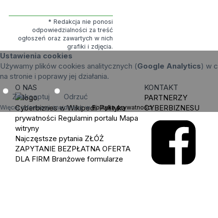
* Redakcja nie ponosi
odpowiedzialności za treść
ogłoszeń oraz zawartych w nich
grafiki i zdjęcia.
Ustawienia cookies
Używamy plików cookies analitycznych (
Google Analytics
) w c
na stronie i poprawy jej działania.
O NAS
KONTAKT
Zaakceptuj
Odrzuć
PARTNERZY
Cyberbiznes w Wikipedii
Polityka
CYBERBIZNESU
Więcej informacji znajdziesz w
Polityka prywatności
.
prywatności
Regulamin portalu
Mapa
witryny
Najczęstsze pytania
ZŁÓŻ
ZAPYTANIE
BEZPŁATNA OFERTA
DLA FIRM
Branżowe formularze