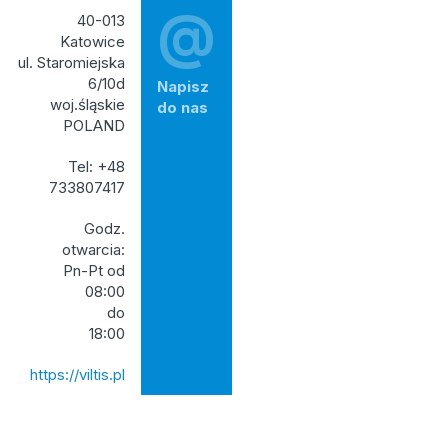
@
40-013
Katowice
ul. Staromiejska
6/10d
Napisz
woj.śląskie
do nas
POLAND
Tel: +48
733807417
Godz.
otwarcia:
Pn-Pt od
08:00
do
18:00
https://viltis.pl