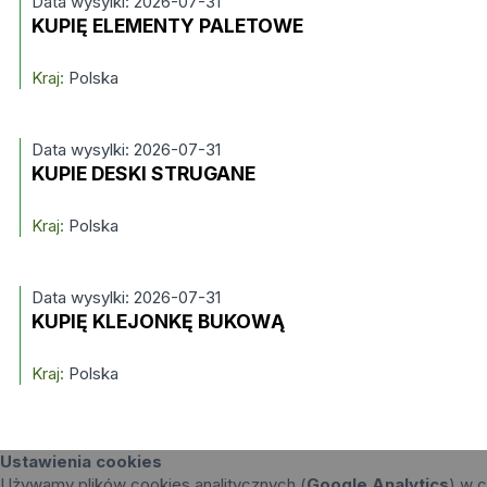
Data wysylki: 2026-07-31
KUPIĘ ELEMENTY PALETOWE
Kraj:
Polska
Data wysylki: 2026-07-31
KUPIE DESKI STRUGANE
Kraj:
Polska
Data wysylki: 2026-07-31
KUPIĘ KLEJONKĘ BUKOWĄ
Kraj:
Polska
Ustawienia cookies
Używamy plików cookies analitycznych (
Google Analytics
) w c