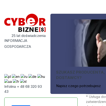
25 lat doświadczenia
INFORMACJA
GOSPODARCZA
SZUKASZ PRODUCENTA,
DOSTAWCY?
Napisz czego potrzebujesz
Infolina + 48 68 320 93
43
* Usługa do
zatwierdzeni