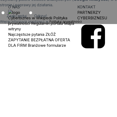
stronie i poprawy jej działania.
O NAS
KONTAKT
PARTNERZY
Zaakceptuj
Odrzuć
Cyberbiznes w Wikipedii
Polityka
CYBERBIZNESU
Więcej informacji znajdziesz w
Polityka prywatności
.
prywatności
Regulamin portalu
Mapa
witryny
Najczęstsze pytania
ZŁÓŻ
ZAPYTANIE
BEZPŁATNA OFERTA
DLA FIRM
Branżowe formularze