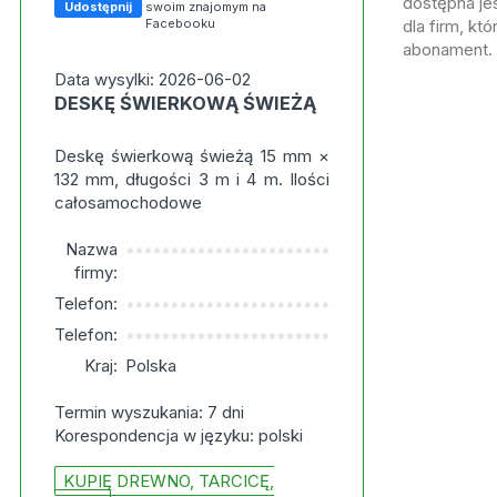
dostępna jes
Udostępnij
swoim znajomym na
Facebooku
dla firm, kt
abonament.
Data wysylki: 2026-06-02
DESKĘ ŚWIERKOWĄ ŚWIEŻĄ
Deskę świerkową świeżą 15 mm ×
132 mm, długości 3 m i 4 m. Ilości
całosamochodowe
Nazwa
***********************
firmy:
Telefon:
***********************
Telefon:
***********************
Kraj:
Polska
Termin wyszukania: 7 dni
Korespondencja w języku: polski
KUPIĘ DREWNO, TARCICĘ,