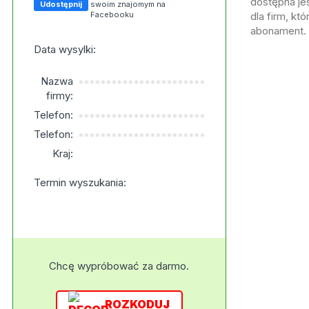
dostępna jes
Udostępnij
swoim znajomym na
Facebooku
dla firm, kt
abonament.
Data wysylki:
Nazwa
***********************
firmy:
Telefon:
***********************
Telefon:
***********************
Kraj:
Termin wyszukania:
Chcę wypróbować za darmo.
ROZKODUJ