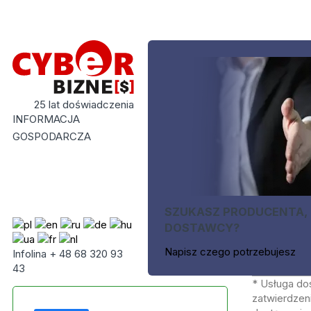
25 lat doświadczenia
INFORMACJA
GOSPODARCZA
SZUKASZ PRODUCENTA,
DOSTAWCY?
Napisz czego potrzebujesz
Infolina + 48 68 320 93
43
* Usługa do
zatwierdzeni