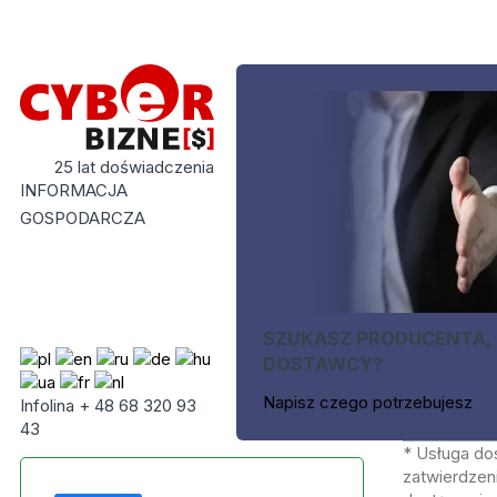
25 lat doświadczenia
INFORMACJA
GOSPODARCZA
SZUKASZ PRODUCENTA,
DOSTAWCY?
Napisz czego potrzebujesz
Infolina + 48 68 320 93
43
* Usługa do
zatwierdzeni