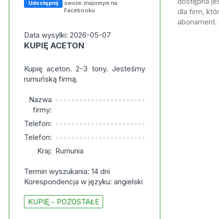
dostępna jes
Udostępnij
swoim znajomym na
Facebooku
dla firm, kt
abonament.
Data wysylki: 2026-05-07
KUPIĘ ACETON
Kupię aceton. 2-3 tony. Jesteśmy
rumuńską firmą.
Nazwa
***********************
firmy:
Telefon:
***********************
Telefon:
***********************
Kraj:
Rumunia
Termin wyszukania: 14 dni
Korespondencja w języku: angielski
KUPIĘ - POZOSTAŁE