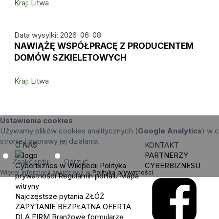
Kraj:
Litwa
Data wysylki: 2026-06-08
NAWIĄŻĘ WSPÓŁPRACĘ Z PRODUCENTEM
DOMÓW SZKIELETOWYCH
Kraj:
Litwa
Ustawienia cookies
Używamy plików cookies analitycznych (
Google Analytics
) w c
stronie i poprawy jej działania.
O NAS
KONTAKT
PARTNERZY
Zaakceptuj
Odrzuć
Cyberbiznes w Wikipedii
Polityka
CYBERBIZNESU
Więcej informacji znajdziesz w
Polityka prywatności
.
prywatności
Regulamin portalu
Mapa
witryny
Najczęstsze pytania
ZŁÓŻ
ZAPYTANIE
BEZPŁATNA OFERTA
DLA FIRM
Branżowe formularze