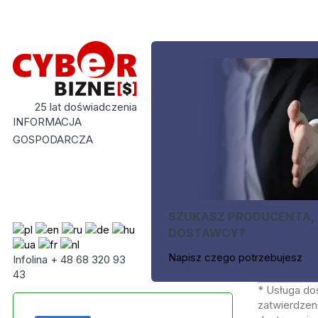
25 lat doświadczenia
INFORMACJA
GOSPODARCZA
SZUKASZ PRODUCENTA,
DOSTAWCY?
Napisz czego potrzebujesz
Infolina + 48 68 320 93
43
* Usługa do
zatwierdzeni