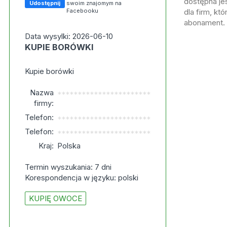
dostępna jes
Udostępnij
swoim znajomym na
Facebooku
dla firm, kt
abonament.
Data wysylki: 2026-06-10
KUPIE BORÓWKI
Kupie borówki
Nazwa
***********************
firmy:
Telefon:
***********************
Telefon:
***********************
Kraj:
Polska
Termin wyszukania: 7 dni
Korespondencja w języku: polski
KUPIĘ OWOCE