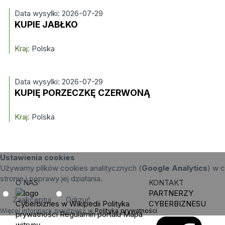
Data wysylki: 2026-07-29
KUPIE JABŁKO
Kraj:
Polska
Data wysylki: 2026-07-29
KUPIĘ PORZECZKĘ CZERWONĄ
Kraj:
Polska
Ustawienia cookies
Używamy plików cookies analitycznych (
Google Analytics
) w c
stronie i poprawy jej działania.
O NAS
KONTAKT
PARTNERZY
Zaakceptuj
Odrzuć
Cyberbiznes w Wikipedii
Polityka
CYBERBIZNESU
Więcej informacji znajdziesz w
Polityka prywatności
.
prywatności
Regulamin portalu
Mapa
witryny