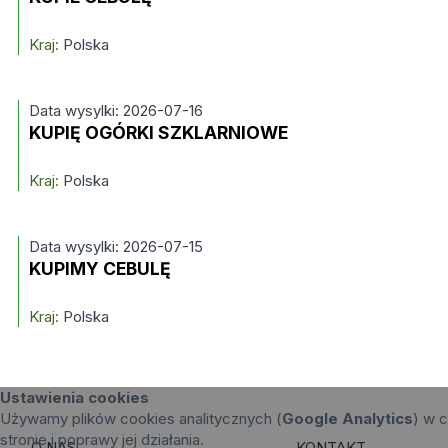
Kraj:
Polska
Data wysylki: 2026-07-16
KUPIĘ OGÓRKI SZKLARNIOWE
Kraj:
Polska
Data wysylki: 2026-07-15
KUPIMY CEBULĘ
Kraj:
Polska
Ustawienia cookies
Używamy plików cookies analitycznych (
Google Analytics
) w c
stronie i poprawy jej działania.
O NAS
KONTAKT