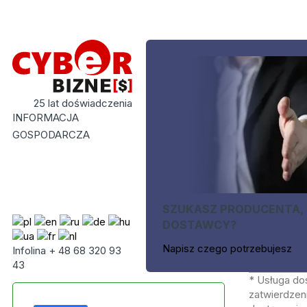
25 lat doświadczenia
INFORMACJA
GOSPODARCZA
SZUKASZ PRODUCENTA,
DOSTAWCY?
Napisz czego potrzebujesz
Infolina + 48 68 320 93
43
* Usługa do
zatwierdzeni