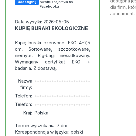
dostępna jes
Udostępnij
swoim znajomym na
Facebooku
dla firm, kt
abonament.
Data wysylki: 2026-05-05
KUPIĘ BURAKI EKOLOGICZNE
Kupię buraki czerwone. EKO 4–7,5
cm. Sortowane, szczotkowane,
niemyte. Big‑bagi niesiatkowany.
Wymagany certyfikat EKO +
badania. Z dostawą.
Nazwa
***********************
firmy:
Telefon:
***********************
Telefon:
***********************
Kraj:
Polska
Termin wyszukania: 7 dni
Korespondencja w języku: polski