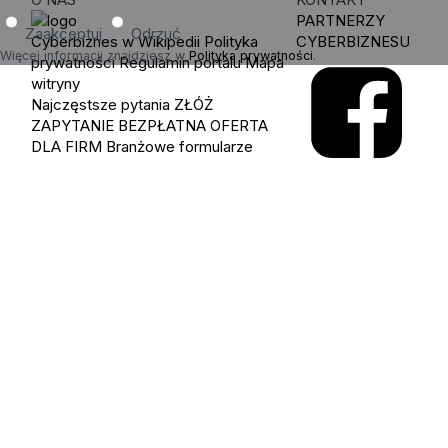
PARTNERZY
Zaakceptuj
Odrzuć
Cyberbiznes w Wikipedii
Polityka
CYBERBIZNESU
Więcej informacji znajdziesz w
Polityka prywatności
.
prywatności
Regulamin portalu
Mapa
witryny
Najczęstsze pytania
ZŁÓŻ
ZAPYTANIE
BEZPŁATNA OFERTA
DLA FIRM
Branżowe formularze