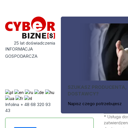
25 lat doświadczenia
INFORMACJA
GOSPODARCZA
SZUKASZ PRODUCENTA,
DOSTAWCY?
Napisz czego potrzebujesz
Infolina + 48 68 320 93
43
* Usługa do
zatwierdzeni