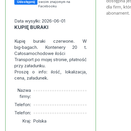
dostępna jes
Udostępnij
swoim znajomym na
Facebooku
dla firm, kt
abonament.
Data wysylki: 2026-06-01
KUPIĘ BURAKI
Kupię buraki czerwone. W
big‑bagach. Kontenery 20 t.
Całosamochodowe ilości
Transport po mojej stronie, płatność
przy załadunku.
Proszę o info: ilość, lokalizacja,
cena, załadunek.
Nazwa
***********************
firmy:
Telefon:
***********************
Telefon:
***********************
Kraj:
Polska