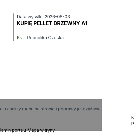
Data wysylki: 2026-08-03
KUPIĘ PELLET DRZEWNY A1
Kraj:
Republika Czeska
elu analizy ruchu na stronie i poprawy jej działania.
K
P
lamin portalu
Mapa witryny