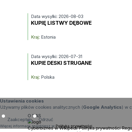
Data wysylki: 2026-08-03
KUPIĘ LISTWY DĘBOWE
Kraj:
Estonia
Data wysylki: 2026-07-31
KUPIE DESKI STRUGANE
Kraj:
Polska
Ustawienia cookies
Używamy plików cookies analitycznych (
Google Analytics
) w c
O NAS
Zaakceptuj
Odrzuć
Więcej informacji znajdziesz w
Polityka prywatności
.
Cyberbiznes w Wikipedii
Polityka prywatności
Regu