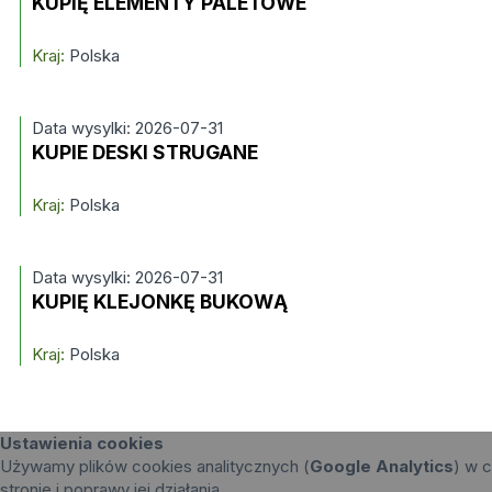
KUPIĘ ELEMENTY PALETOWE
Kraj:
Polska
Data wysylki: 2026-07-31
KUPIE DESKI STRUGANE
Kraj:
Polska
Data wysylki: 2026-07-31
KUPIĘ KLEJONKĘ BUKOWĄ
Kraj:
Polska
Ustawienia cookies
Używamy plików cookies analitycznych (
Google Analytics
) w c
stronie i poprawy jej działania.