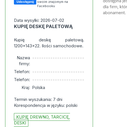
dostępna jes
Udostępnij
swoim znajomym na
Facebooku
dla firm, kt
abonament.
Data wysylki: 2026-07-02
KUPIĘ DESKĘ PALETOWĄ
Kupię deskę paletową.
1200x143x22. Ilości samochodowe.
Nazwa
***********************
firmy:
Telefon:
***********************
Telefon:
***********************
Kraj:
Polska
Termin wyszukania: 7 dni
Korespondencja w języku: polski
KUPIĘ DREWNO, TARCICĘ,
DESKI