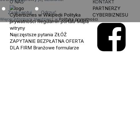
O NAS
KONTAKT
PARTNERZY
Zaakceptuj
Odrzuć
Cyberbiznes w Wikipedii
Polityka
CYBERBIZNESU
Więcej informacji znajdziesz w
Polityka prywatności
.
prywatności
Regulamin portalu
Mapa
witryny
Najczęstsze pytania
ZŁÓŻ
ZAPYTANIE
BEZPŁATNA OFERTA
DLA FIRM
Branżowe formularze