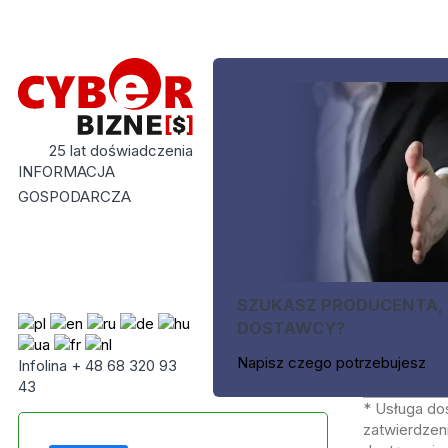
25 lat doświadczenia
INFORMACJA
GOSPODARCZA
SZUKASZ PRODUCENTA,
DOSTAWCY?
Napisz czego potrzebujesz
Infolina + 48 68 320 93
43
* Usługa do
zatwierdzeni