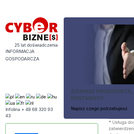
25 lat doświadczenia
INFORMACJA
GOSPODARCZA
SZUKASZ PRODUCENTA,
DOSTAWCY?
Napisz czego potrzebujesz
Infolina + 48 68 320 93
43
* Usługa do
zatwierdzeni