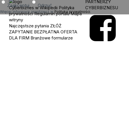
PARTNERZY
Zaakceptuj
Odrzuć
Cyberbiznes w Wikipedii
Polityka
CYBERBIZNESU
Więcej informacji znajdziesz w
Polityka prywatności
.
prywatności
Regulamin portalu
Mapa
witryny
Najczęstsze pytania
ZŁÓŻ
ZAPYTANIE
BEZPŁATNA OFERTA
DLA FIRM
Branżowe formularze