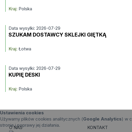
Kraj:
Polska
Data wysylki: 2026-07-29
SZUKAM DOSTAWCY SKLEJKI GIĘTKĄ
Kraj:
Łotwa
Data wysylki: 2026-07-29
KUPIĘ DESKI
Kraj:
Polska
Ustawienia cookies
Używamy plików cookies analitycznych (
Google Analytics
) w c
stronie i poprawy jej działania.
O NAS
KONTAKT