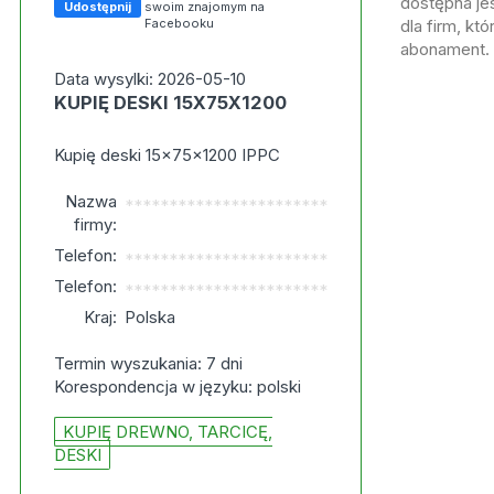
dostępna jes
Udostępnij
swoim znajomym na
Facebooku
dla firm, kt
abonament.
Data wysylki: 2026-05-10
KUPIĘ DESKI 15X75X1200
Kupię deski 15x75x1200 IPPC
Nazwa
***********************
firmy:
Telefon:
***********************
Telefon:
***********************
Kraj:
Polska
Termin wyszukania: 7 dni
Korespondencja w języku: polski
KUPIĘ DREWNO, TARCICĘ,
DESKI