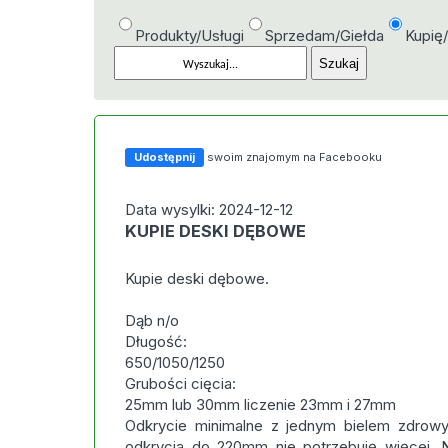
Produkty/Usługi
Sprzedam/Giełda
Kupię
Udostępnij
swoim znajomym na Facebooku
Data wysylki: 2024-12-12
KUPIE DESKI DĘBOWE
Kupie deski dębowe.
Dąb n/o
Długość:
650/1050/1250
Grubości cięcia:
25mm lub 30mm liczenie 23mm i 27mm
Odkrycie minimalne z jednym bielem zdro
odkrycia do 220mm nie potrzebuję więcej. N