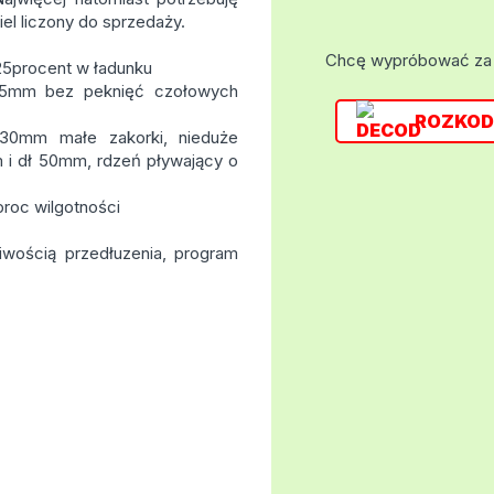
iel liczony do sprzedaży.
Chcę wypróbować za
25procent w ładunku
15mm bez peknięć czołowych
ROZKOD
0mm małe zakorki, nieduże
 i dł 50mm, rdzeń pływający o
roc wilgotności
wością przedłuzenia, program