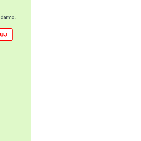
 darmo.
UJ