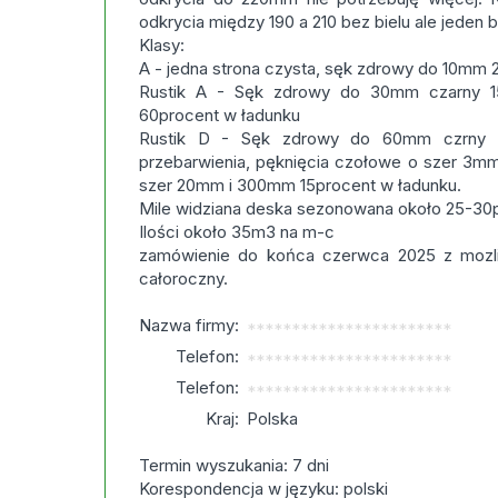
odkrycia między 190 a 210 bez bielu ale jeden b
Klasy:
A - jedna strona czysta, sęk zdrowy do 10mm 
Rustik A - Sęk zdrowy do 30mm czarny 
60procent w ładunku
Rustik D - Sęk zdrowy do 60mm czrny 3
przebarwienia, pęknięcia czołowe o szer 3mm
szer 20mm i 300mm 15procent w ładunku.
Mile widziana deska sezonowana około 25-30p
Ilości około 35m3 na m-c
zamówienie do końca czerwca 2025 z mozli
całoroczny.
Nazwa firmy:
***********************
Telefon:
***********************
Telefon:
***********************
Kraj:
Polska
Termin wyszukania: 7 dni
Korespondencja w języku: polski