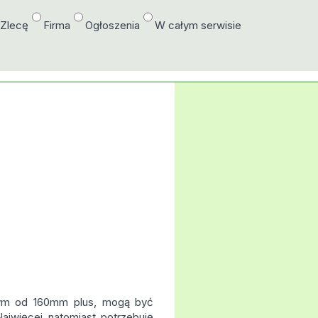
/Zlecę
Firma
Ogłoszenia
W całym serwisie
wym od 160mm plus, mogą być
ajwięcej natomiast potrzebuję