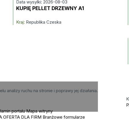
Data wysylki: 2026-08-03
KUPIĘ PELLET DRZEWNY A1
Kraj:
Republika Czeska
elu analizy ruchu na stronie i poprawy jej działania.
K
P
lamin portalu
Mapa witryny
A OFERTA DLA FIRM
Branżowe formularze