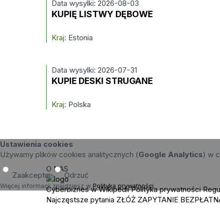
Data wysylki: 2026-08-03
KUPIĘ LISTWY DĘBOWE
Kraj:
Estonia
Data wysylki: 2026-07-31
KUPIE DESKI STRUGANE
Kraj:
Polska
Ustawienia cookies
Używamy plików cookies analitycznych (
Google Analytics
) w c
O NAS
Zaakceptuj
Odrzuć
Więcej informacji znajdziesz w
Polityka prywatności
.
Cyberbiznes w Wikipedii
Polityka prywatności
Regu
Najczęstsze pytania
ZŁÓŻ ZAPYTANIE
BEZPŁATN