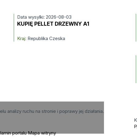
Data wysylki: 2026-08-03
KUPIĘ PELLET DRZEWNY A1
Kraj:
Republika Czeska
elu analizy ruchu na stronie i poprawy jej działania.
K
P
lamin portalu
Mapa witryny