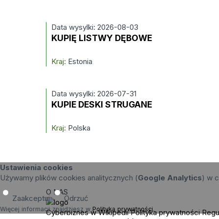
Data wysylki: 2026-08-03
KUPIĘ LISTWY DĘBOWE
Kraj:
Estonia
Data wysylki: 2026-07-31
KUPIE DESKI STRUGANE
Kraj:
Polska
Ustawienia cookies
Używamy plików cookies analitycznych (
Google Analytics
) w c
O NAS
Zaakceptuj
Odrzuć
Więcej informacji znajdziesz w
Polityka prywatności
.
Cyberbiznes w Wikipedii
Polityka prywatności
Regu