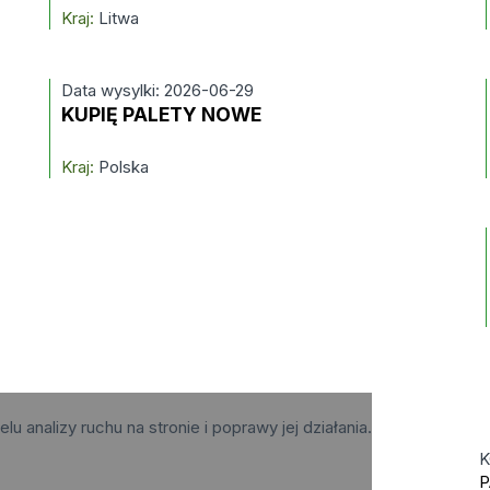
Kraj:
Litwa
Data wysylki: 2026-06-29
KUPIĘ PALETY NOWE
Kraj:
Polska
elu analizy ruchu na stronie i poprawy jej działania.
K
P