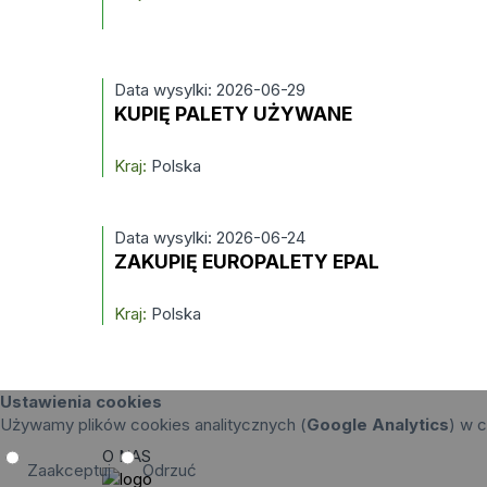
Data wysylki: 2026-06-29
KUPIĘ PALETY UŻYWANE
Kraj:
Polska
Data wysylki: 2026-06-24
ZAKUPIĘ EUROPALETY EPAL
Kraj:
Polska
Ustawienia cookies
Używamy plików cookies analitycznych (
Google Analytics
) w c
O NAS
Zaakceptuj
Odrzuć