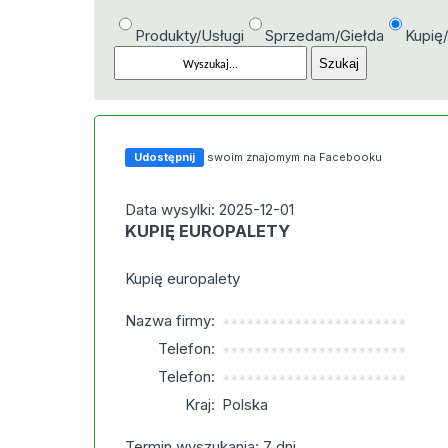
Produkty/Usługi
Sprzedam/Giełda
Kupię
Udostępnij
swoim znajomym na Facebooku
Data wysylki: 2025-12-01
KUPIĘ EUROPALETY
Kupię europalety
Nazwa firmy:
***********************
Telefon:
***********************
Telefon:
***********************
Kraj:
Polska
Termin wyszukania: 7 dni